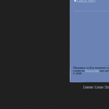
CHEAT INFO
Обращаем особое внимание н
ссылки на
Просто.Нет
при цит
© 2008
Главная
|
Статьи
|
Чи