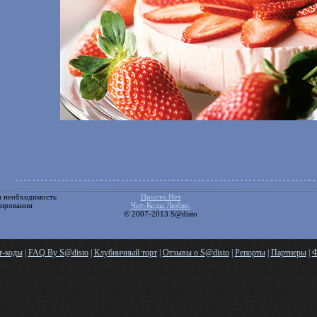
а необходимость
Просто.Нет
ировании
Чит-Коды Любви.
©
2007-2013
S@disto
т-коды
|
FAQ By S@disto
|
Клубничный торт
|
Отзывы о S@disto
|
Репорты
|
Партнеры
|
Ф